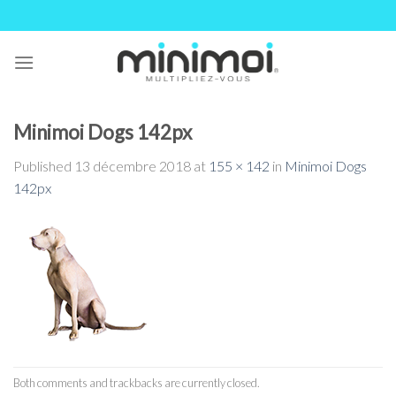
Skip
to
content
Minimoi Dogs 142px
Published
13 décembre 2018
at
155 × 142
in
Minimoi Dogs
142px
Both comments and trackbacks are currently closed.