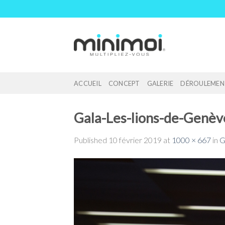
Skip
to
content
ACCUEIL
CONCEPT
GALERIE
DÉROULEMEN
Gala-Les-lions-de-Genèv
Published
10 février 2019
at
1000 × 667
in
G