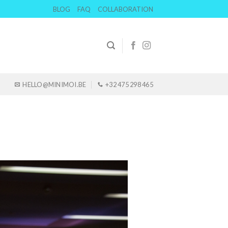
BLOG
FAQ
COLLABORATION
HELLO@MINIMOI.BE
+32 475 298 465