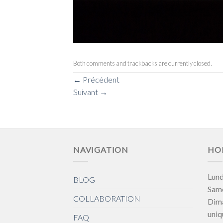
Both comments and trackbacks are currently closed.
←
Précédent
Suivant
→
NAVIGATION
HO
Lund
BLOG
Same
COLLABORATION
Dim
uniq
FAQ