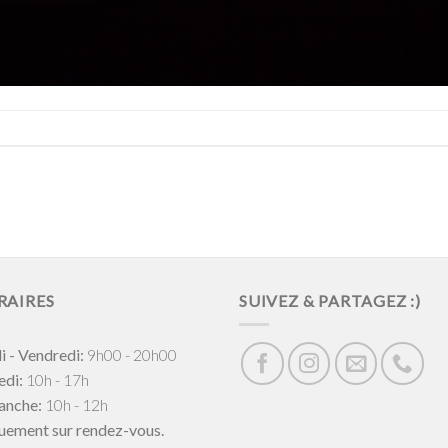
RAIRES
SUIVEZ & PARTAGEZ :)
i - Vendredi:
9h00 - 20h00
di:
10h - 17h
anche:
10h - 12h
uement sur rendez-vous.